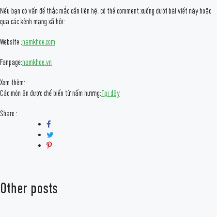
Nếu bạn có vấn đề thắc mắc cần liên hệ, có thể comment xuống dưới bài viết này hoặc
qua các kênh mạng xã hội:
Website :
namkhoe.com
Fanpage:
namkhoe.vn
Xem thêm:
Các món ăn được chế biến từ nấm hương:
Tại đây
Share :
Other posts