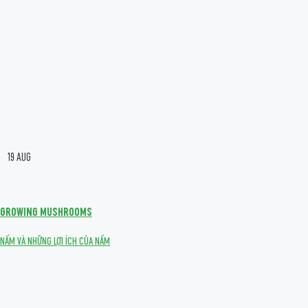
19
AUG
GROWING MUSHROOMS
NẤM VÀ NHỮNG LỢI ÍCH CỦA NẤM