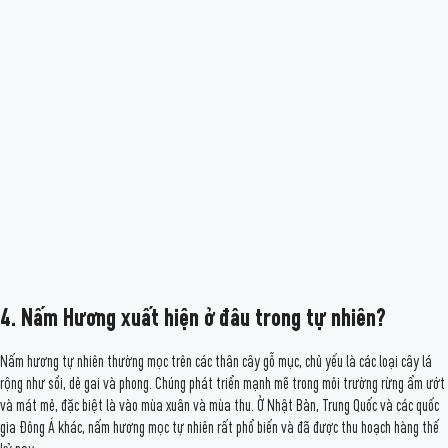
4. Nấm Hương xuất hiện ở đâu trong tự nhiên?
Nấm hương tự nhiên thường mọc trên các thân cây gỗ mục, chủ yếu là các loại cây lá
rộng như sồi, dẻ gai và phong. Chúng phát triển mạnh mẽ trong môi trường rừng ẩm ướt
và mát mẻ, đặc biệt là vào mùa xuân và mùa thu. Ở Nhật Bản, Trung Quốc và các quốc
gia Đông Á khác, nấm hương mọc tự nhiên rất phổ biến và đã được thu hoạch hàng thế