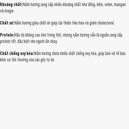
Khoáng chất:
Nấm hương cung cấp nhiều khoáng chất như đồng, kẽm, selen, mangan
và magie.
Chất xơ:
Nấm hương giàu chất xơ giúp cải thiện tiêu hóa và giảm cholesterol.
Protein:
Mặc dù không cao như trong thịt, nhưng nấm hương vẫn là nguồn cung cấp
protein tốt, đặc biệt cho người ăn chay.
Chất chống oxy hóa:
Nấm hương chứa nhiều chất chống oxy hóa, giúp bảo vệ tế bào
khỏi sự tổn thương của các gốc tự do.