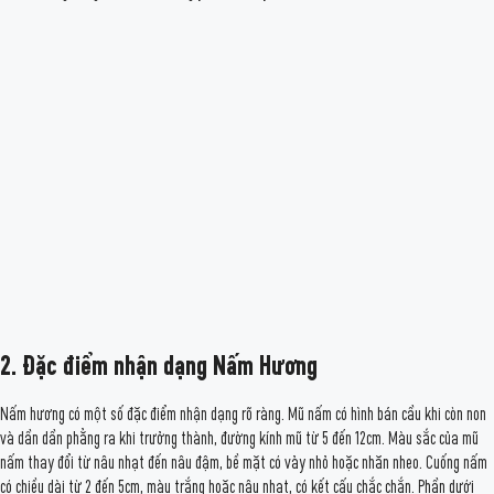
2. Đặc điểm nhận dạng Nấm Hương
Nấm hương có một số đặc điểm nhận dạng rõ ràng. Mũ nấm có hình bán cầu khi còn non
và dần dần phẳng ra khi trưởng thành, đường kính mũ từ 5 đến 12cm. Màu sắc của mũ
nấm thay đổi từ nâu nhạt đến nâu đậm, bề mặt có vảy nhỏ hoặc nhăn nheo. Cuống nấm
có chiều dài từ 2 đến 5cm, màu trắng hoặc nâu nhạt, có kết cấu chắc chắn. Phần dưới