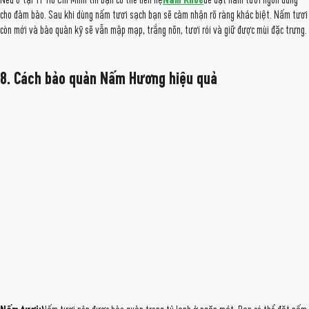
cho đảm bảo. Sau khi dùng nấm tươi sạch bạn sẽ cảm nhận rõ ràng khác biệt. Nấm tươi
còn mới và bảo quản kỹ sẽ vẫn mập mạp, trắng nõn, tươi rói và giữ được mùi đặc trưng.
8. Cách bảo quản Nấm Hương hiệu quả