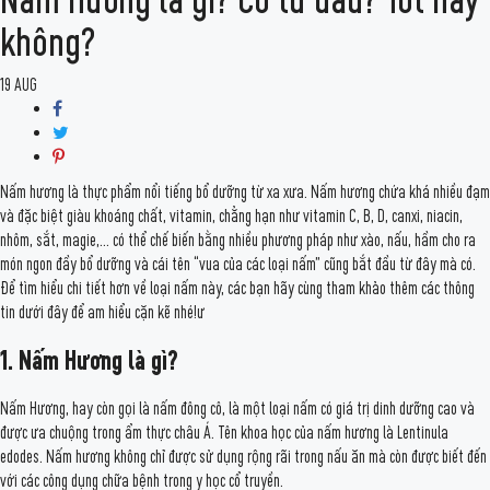
không?
19
AUG
Nấm hương là thực phẩm nổi tiếng bổ dưỡng từ xa xưa. Nấm hương chứa khá nhiều đạm
và đặc biệt giàu khoáng chất, vitamin, chẳng hạn như vitamin C, B, D, canxi, niacin,
nhôm, sắt, magie,… có thể chế biến bằng nhiều phương pháp như xào, nấu, hầm cho ra
món ngon đầy bổ dưỡng và cái tên “vua của các loại nấm” cũng bắt đầu từ đây mà có.
Để tìm hiểu chi tiết hơn về loại nấm này, các bạn hãy cùng tham khảo thêm các thông
tin dưới đây để am hiểu cặn kẽ nhé!ư
1. Nấm Hương là gì?
Nấm Hương, hay còn gọi là nấm đông cô, là một loại nấm có giá trị dinh dưỡng cao và
được ưa chuộng trong ẩm thực châu Á. Tên khoa học của nấm hương là Lentinula
edodes. Nấm hương không chỉ được sử dụng rộng rãi trong nấu ăn mà còn được biết đến
với các công dụng chữa bệnh trong y học cổ truyền.