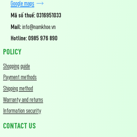
Google maps
Mã số thuế: 0316951033
Mail:
info@namkhoe.vn
Hotline: 0985 976 890
POLICY
Shopping guide
Payment methods
Shipping method
Warranty and returns
Information security
CONTACT US