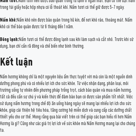
Nấm tươi:
Nấm tươi nên được bảo quản trong tủ lạnh ở ngăn mát. Bạn có thể đặt nấm
trong túi giấy hoặc hộp nhựa có lỗ thoát khí. Nấm tươi có thể giữ được 5-7 ngày.
Nấm khô:
Nấm khô nên được bảo quản trong hũ kín, để nơi khô ráo, thoáng mát. Nấm
khô có thể bảo quản được từ 6 tháng đến 1 năm.
Đông lạnh:
Nấm tươi có thể được đông lạnh sau khi làm sạch và cắt nhỏ. Trước khi sử
dụng, bạn chỉ cần rã đông và chế biến như bình thường.
Kết luận
Nấm hương không chỉ là một nguyên liệu ẩm thực tuyệt vời mà còn là một nguồn dinh
dưỡng phong phú và có nhiều lợi ích cho sức khỏe. Từ việc nhận dạng, phân loại, môi
trường sống tự nhiên đến phương pháp trồng trọt, cách bảo quản và mua nấm hương,
tất cả đều cần sự chú ý và kiến thức để đảm bảo bạn có được sản phẩm tốt nhất. Việc
sử dụng nấm hương trong chế độ ăn uống hàng ngày sẽ mang lại nhiều lợi ích cho sức
khỏe, giúp cải thiện hệ tiêu hóa, tăng cường hệ miễn dịch và cung cấp các dưỡng chất
thiết yếu cho cơ thể. Mong rằng qua bài viết trên có thể giúp các bạn hiểu rõ hơn Nấm
Hương là gì? Cũng như các giá trị lợi ích về sức khỏe mà Nấm Hương mang lại cho chúng
ta.