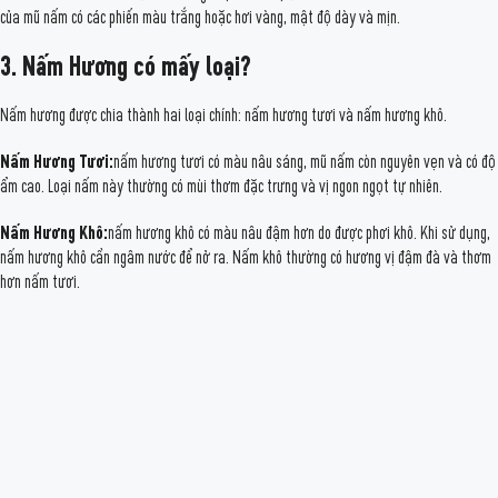
của mũ nấm có các phiến màu trắng hoặc hơi vàng, mật độ dày và mịn.
3. Nấm Hương có mấy loại?
Nấm hương được chia thành hai loại chính: nấm hương tươi và nấm hương khô.
Nấm Hương Tươi:
nấm hương tươi có màu nâu sáng, mũ nấm còn nguyên vẹn và có độ
ẩm cao. Loại nấm này thường có mùi thơm đặc trưng và vị ngon ngọt tự nhiên.
Nấm Hương Khô:
nấm hương khô có màu nâu đậm hơn do được phơi khô. Khi sử dụng,
nấm hương khô cần ngâm nước để nở ra. Nấm khô thường có hương vị đậm đà và thơm
hơn nấm tươi.