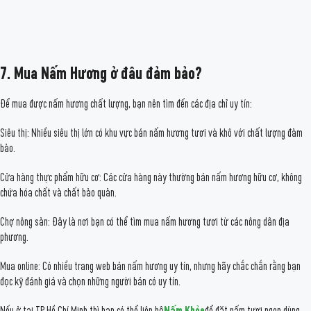
7. Mua Nấm Hương ở đâu đảm bảo?
Để mua được nấm hương chất lượng, bạn nên tìm đến các địa chỉ uy tín:
Siêu thị: Nhiều siêu thị lớn có khu vực bán nấm hương tươi và khô với chất lượng đảm
bảo.
Cửa hàng thực phẩm hữu cơ: Các cửa hàng này thường bán nấm hương hữu cơ, không
chứa hóa chất và chất bảo quản.
Chợ nông sản: Đây là nơi bạn có thể tìm mua nấm hương tươi từ các nông dân địa
phương.
Mua online: Có nhiều trang web bán nấm hương uy tín, nhưng hãy chắc chắn rằng bạn
đọc kỹ đánh giá và chọn những người bán có uy tín.
Nếu ở tại TP Hồ Chí Minh thì bạn có thể liên hệ
Nấm Khỏe
để đặt nấm tươi ngon dùng