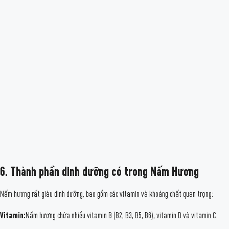
6. Thành phần dinh dưỡng có trong Nấm Hương
Nấm hương rất giàu dinh dưỡng, bao gồm các vitamin và khoáng chất quan trọng:
Vitamin:
Nấm hương chứa nhiều vitamin B (B2, B3, B5, B6), vitamin D và vitamin C.