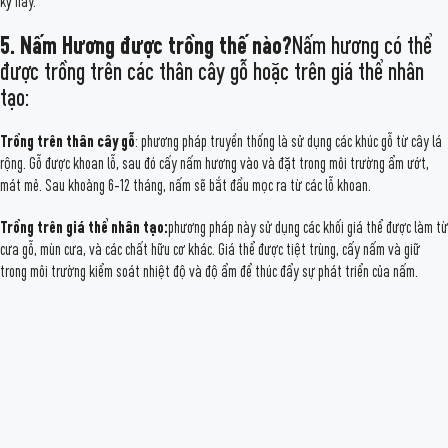
kỷ nay.
5. Nấm Hương được trồng thế nào?
Nấm hương có thể
được trồng trên các thân cây gỗ hoặc trên giá thể nhân
tạo:
Trồng trên thân cây gỗ
: phương pháp truyền thống là sử dụng các khúc gỗ từ cây lá
rộng. Gỗ được khoan lỗ, sau đó cấy nấm hương vào và đặt trong môi trường ẩm ướt,
mát mẻ. Sau khoảng 6-12 tháng, nấm sẽ bắt đầu mọc ra từ các lỗ khoan.
Trồng trên giá thể nhân tạo:
phương pháp này sử dụng các khối giá thể được làm từ
cưa gỗ, mùn cưa, và các chất hữu cơ khác. Giá thể được tiệt trùng, cấy nấm và giữ
trong môi trường kiểm soát nhiệt độ và độ ẩm để thúc đẩy sự phát triển của nấm.