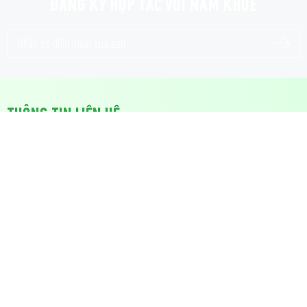
ĐĂNG KÝ HỢP TÁC VỚI NẤM KHOẺ
THÔNG TIN LIÊN HỆ
CÔNG TY TNHH THƯƠNG MẠI SẢN XUẤT TRỒNG TRỌT NẤM
KHOẺ
Trụ sở:
385/75 Lê Văn Thọ, P. Thông Tây Hội, TP. Hồ Chí Minh
Mã số thuế:
0316951033
VPĐD:
722 Điện Biên Phủ, P. Th
ạnh Mỹ Tây, TP. Hồ Chí Minh
Chỉ đường
Mail:
info@namkhoe.vn