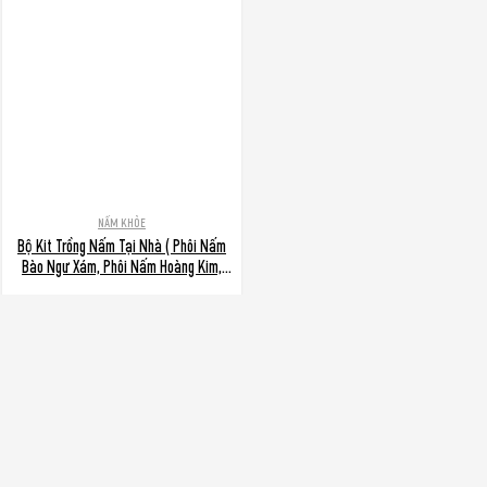
NẤM KHỎE
Bộ Kit Trồng Nấm Tại Nhà ( Phôi Nấm
Bào Ngư Xám, Phôi Nấm Hoàng Kim,
Phôi Nấm Hồng Ngọc, Phôi Nấm Tú Cầu)