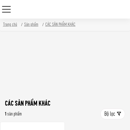
Skip
Trang chủ
Sản phẩm
CÁC SẢN PHẨM KHÁC
to
content
CÁC SẢN PHẨM KHÁC
Bộ lọc
1
sản phẩm