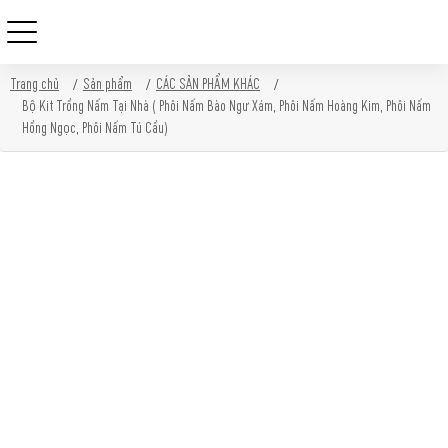
Skip
Trang chủ
Sản phẩm
CÁC SẢN PHẨM KHÁC
to
Bộ Kit Trồng Nấm Tại Nhà ( Phôi Nấm Bào Ngư Xám, Phôi Nấm Hoàng Kim, Phôi Nấm
content
Hồng Ngọc, Phôi Nấm Tú Cầu)