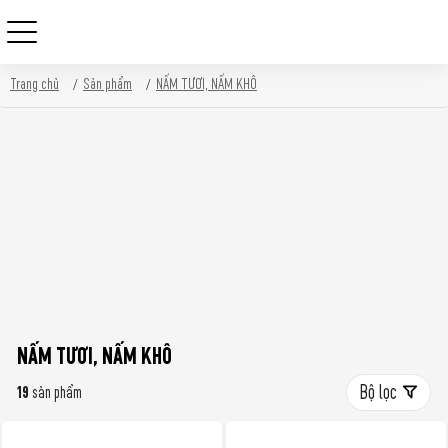
Skip
Trang chủ
Sản phẩm
NẤM TƯƠI, NẤM KHÔ
to
content
NẤM TƯƠI, NẤM KHÔ
Bộ lọc
19
sản phẩm