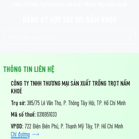
CÔNG TY TNHH THƯƠNG MẠI SẢN XUẤT TRỒNG TRỌT NẤM KHOẺ
ĐĂNG KÝ HỢP TÁC VỚI NẤM KHOẺ
THÔNG TIN LIÊN HỆ
CÔNG TY TNHH THƯƠNG MẠI SẢN XUẤT TRỒNG TRỌT NẤM
KHOẺ
Trụ sở:
385/75 Lê Văn Thọ, P. Thông Tây Hội, TP. Hồ Chí Minh
Mã số thuế:
0316951033
VPĐD:
722 Điện Biên Phủ, P. Th
ạnh Mỹ Tây, TP. Hồ Chí Minh
Chỉ đường