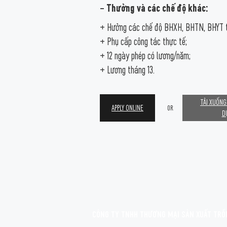
– Thưởng và các chế độ khác:
+ Hưởng các chế độ BHXH, BHTN, BHYT th
+ Phụ cấp công tác thực tế;
+ 12 ngày phép có lương/năm;
+ Lương tháng 13.
TẢI XUỐNG
APPLY ONLINE
OR
D
Họ tên
*
Số điện thoại
*
Email
*
CÔNG TY TNHH THƯƠNG MẠI SẢN XUẤT TRỒ
Địa chỉ
*