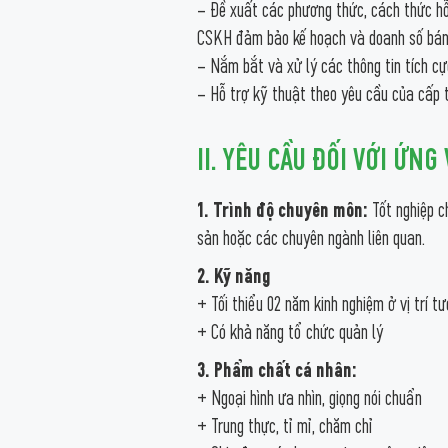
– Đề xuất các phương thức, cách thức hỗ 
CSKH đảm bảo kế hoạch và doanh số bán 
– Nắm bắt và xử lý các thông tin tích c
– Hỗ trợ kỹ thuật theo yêu cầu của cấp t
II. YÊU CẦU ĐỐI VỚI ỨNG
1. Trình độ chuyên môn:
Tốt nghiệp c
sản hoặc các chuyên ngành liên quan.
2. Kỹ năng
+ Tối thiểu 02 năm kinh nghiệm ở vị trí 
+ Có khả năng tổ chức quản lý
3. Phẩm chất cá nhân:
+ Ngoại hình ưa nhìn, giọng nói chuẩn
+ Trung thực, tỉ mỉ, chăm chỉ