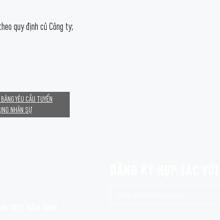
eo quy định củ Công ty;
 BẢNG YÊU CẦU TUYỂN
ỤNG NHÂN SỰ
ĐĂNG KÝ HỢP TÁC VỚ
NG TRỌT NẤM KHOẺ