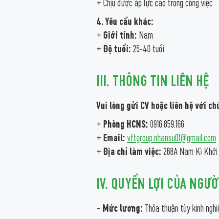
+ Chịu được áp lực cao trong công việc
4. Yêu cầu khác:
+
Giới tính:
Nam
+
Độ tuổi:
25-40 tuổi
III. THÔNG TIN LIÊN HỆ
Vui lòng gửi CV hoặc liên hệ với ch
+
Phòng HCNS:
0916.859.166
+
Email:
vftgroup.nhansu01@gmail.com
+
Địa chỉ làm việc:
268A Nam Kì Khởi N
IV. QUYỀN LỢI CỦA NGƯỜ
– Mức lương:
Thỏa thuận tùy kinh ngh