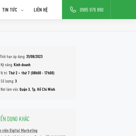
TIN TỨC
LIÊN HỆ
0985 976 890
Thời hạn áp dụng:
31/08/2023
Kỹ năng:
Kinh doanh
Vị trí:
Thứ 2 – thứ 7 (08h00 - 17h00)
Số lượng:
3
Nơi làm việc
Quận 3, Tp. Hồ Chí Minh
YỂN DỤNG KHÁC
 viên Digital Marketing