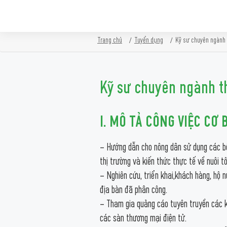
Skip
Trang chủ
Tuyển dụng
Kỹ sư chuyên ngành 
to
content
Kỹ sư chuyên ngành t
I. MÔ TẢ CÔNG VIỆC CƠ 
– Hướng dẫn cho nông dân sử dụng các b
thị trường và kiến thức thực tế về nuôi t
– Nghiên cứu, triển khai,khách hàng, hộ 
địa bàn đã phân công.
– Tham gia quảng cáo tuyên truyền các k
các sàn thương mại điện tử.