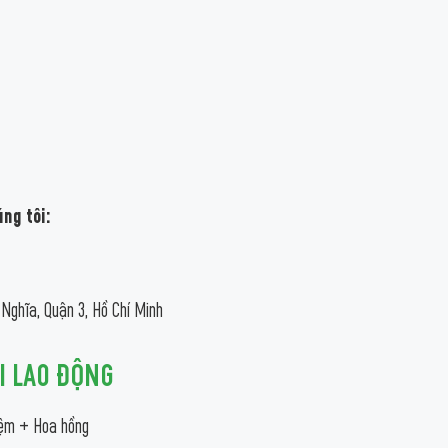
úng tôi:
ghĩa, Quận 3, Hồ Chí Minh
I LAO ĐỘNG
iệm + Hoa hồng