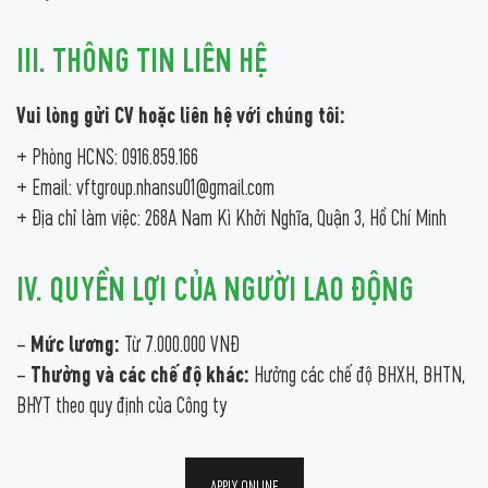
III. THÔNG TIN LIÊN HỆ
Vui lòng gửi CV hoặc liên hệ với chúng tôi:
+ Phòng HCNS: 0916.859.166
+ Email: vftgroup.nhansu01@gmail.com
+ Địa chỉ làm việc: 268A Nam Kì Khởi Nghĩa, Quận 3, Hồ Chí Minh
IV. QUYỀN LỢI CỦA NGƯỜI LAO ĐỘNG
–
Mức lương:
Từ 7.000.000 VNĐ
–
Thưởng và các chế độ khác:
Hưởng các chế độ BHXH, BHTN,
BHYT theo quy định của Công ty
APPLY ONLINE