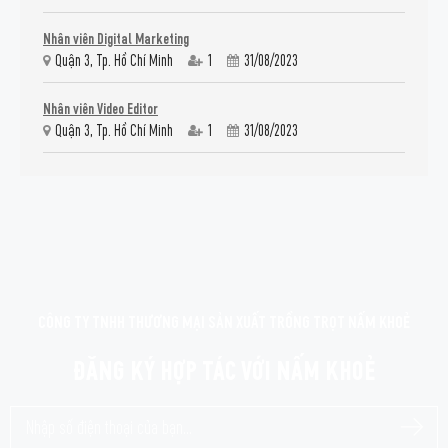
Nhân viên Digital Marketing
Quận 3, Tp. Hồ Chí Minh
1
31/08/2023
Nhân viên Video Editor
Quận 3, Tp. Hồ Chí Minh
1
31/08/2023
CÔNG TY TNHH THƯƠNG MẠI SẢN XUẤT TRỒNG TRỌT NẤM KHOẺ
ĐĂNG KÝ HỢP TÁC VỚI NẤM KHOẺ