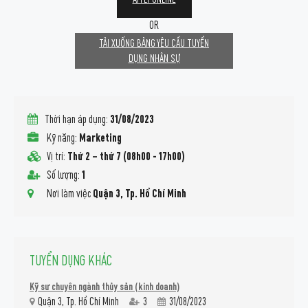
OR
TẢI XUỐNG BẢNG YÊU CẦU TUYỂN
DỤNG NHÂN SỰ
Họ tên
*
Thời hạn áp dụng:
31/08/2023
Số điện thoại
*
Kỹ năng:
Marketing
Vị trí:
Thứ 2 – thứ 7 (08h00 - 17h00)
Email
*
Số lượng:
1
Nơi làm việc
Quận 3, Tp. Hồ Chí Minh
Địa chỉ
*
Upload CV
*
TUYỂN DỤNG KHÁC
Kỹ sư chuyên ngành thủy sản (kinh doanh)
Quận 3, Tp. Hồ Chí Minh
3
31/08/2023