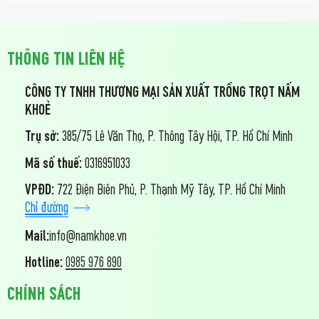
THÔNG TIN LIÊN HỆ
CÔNG TY TNHH THƯƠNG MẠI SẢN XUẤT TRỒNG TRỌT NẤM
KHOẺ
Trụ sở:
385/75 Lê Văn Thọ, P. Thông Tây Hội, TP. Hồ Chí Minh
Mã số thuế:
0316951033
VPĐD:
722 Điện Biên Phủ, P. Th
ạnh Mỹ Tây, TP. Hồ Chí Minh
Chỉ đường
Mail:
info@namkhoe.vn
Hotline:
0985 976 890
CHÍNH SÁCH