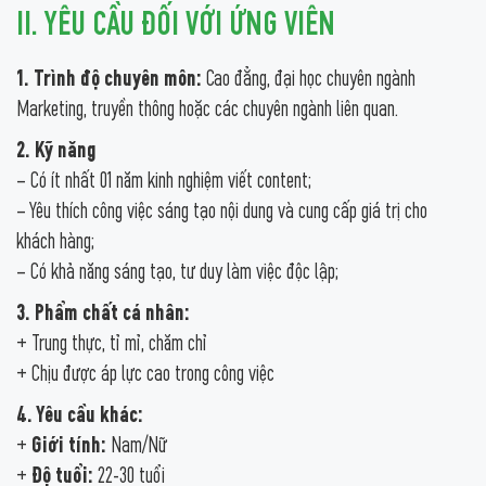
II. YÊU CẦU ĐỐI VỚI ỨNG VIÊN
1. Trình độ chuyên môn:
Cao đẳng, đại học chuyên ngành
Marketing, truyền thông hoặc các chuyên ngành liên quan.
2. Kỹ năng
– Có ít nhất 01 năm kinh nghiệm viết content;
– Yêu thích công việc sáng tạo nội dung và cung cấp giá trị cho
khách hàng;
– Có khả năng sáng tạo, tư duy làm việc độc lập;
3. Phẩm chất cá nhân:
+ Trung thực, tỉ mỉ, chăm chỉ
+ Chịu được áp lực cao trong công việc
4. Yêu cầu khác:
+
Giới tính:
Nam/Nữ
+
Độ tuổi:
22-30 tuổi