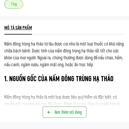
1 kg
MÔ TẢ SẢN PHẨM
Nấm đông trùng hạ thảo từ lâu được coi như là một loại thuốc có khả năng
chữa bách bệnh. Dược tính của nấm đông trùng hạ thảo rất tốt cho sức
khỏe của mọi người. Ngoài ra, chúng thường được dùng để nấu cháo, hầm,
nấu canh, ngâm rượu, ngâm mật ong, hoặc ăn trực tiếp.
1. NGUỒN GỐC CỦA NẤM ĐÔNG TRÙNG HẠ THẢO
Nấm đông trùng hạ thảo là một loại dược liệu quý hiếm và đặc biệt, có
nguồn gốc từ vùng núi cao Tây Tạng. Đông trùng hạ thảo là sự kết hợp kỳ
diệu giữa một loài nấm ký sinh và sâu non của một loại bướm. Vào mùa
Xem thêm nội dung
đông, loại nấm này ký sinh vào cơ thể sâu non và phát triển bên trong. Đến
mùa hè, nấm mọc ra từ xác của sâu non và trồi lên mặt đất, tạo nên hình