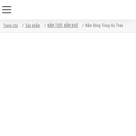
Skip
Trang chủ
Sản phẩm
NẤM TƯƠI, NẤM KHÔ
Nấm Đông Trùng Hạ Thảo
to
content