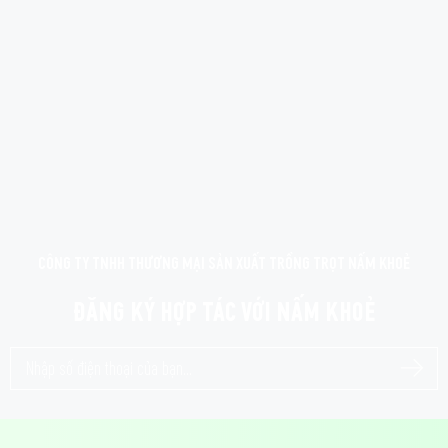
– Để bảo quản nấm mỡ trắng tươi ngon và bảo toàn chất dinh dưỡng nên
đặt chúng trong túi giấy hoặc hộp nhựa thông thoáng và để trong ngăn
mát của tủ lạnh.
– Tránh rửa nấm trước khi bảo quản để không làm tăng độ ẩm và giảm thời
gian bảo quản.
Lưu ý: Không rửa trước khi bảo quản để tránh làm nấm hút ẩm,
nhanh hỏng.
CÔNG TY TNHH THƯƠNG MẠI SẢN XUẤT TRỒNG TRỌT NẤM KHOẺ
ĐĂNG KÝ HỢP TÁC VỚI NẤM KHOẺ